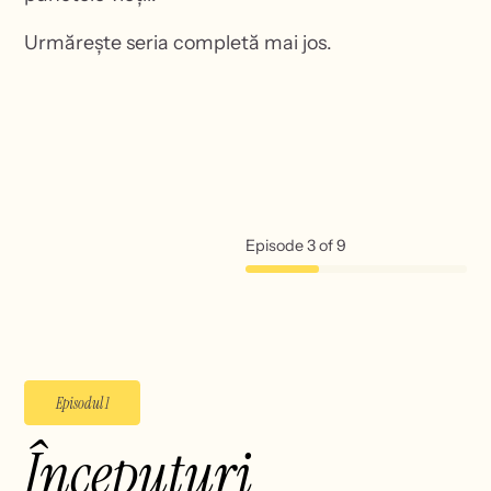
Urmărește seria completă mai jos.
Episode
3
of
9
Episodul 1
Începuturi