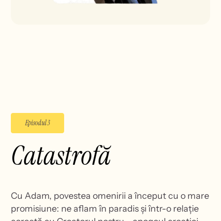
Episodul 3
Catastrofă
Cu Adam, povestea omenirii a început cu o mare
promisiune: ne aflam în paradis și într-o relație