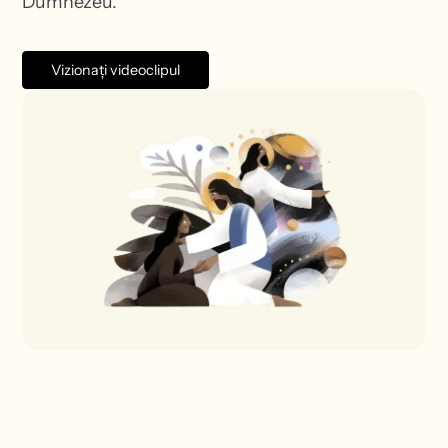
Dumnezeu.
Vizionați videoclipul