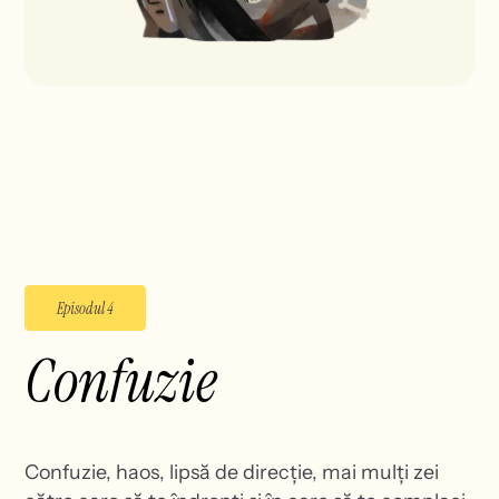
Episodul 4
Confuzie
Confuzie, haos, lipsă de direcție, mai mulți zei