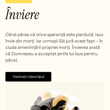
Înviere
Când părea că orice speranță este pierdută, Isus
învie din morți. Iar urmașii Săi jură acest fapt - în
ciuda amenințării propriei morți. Învierea arată
că Dumnezeu a acceptat jertfa lui Isus pentru
păcat.
Vizionați videoclipul