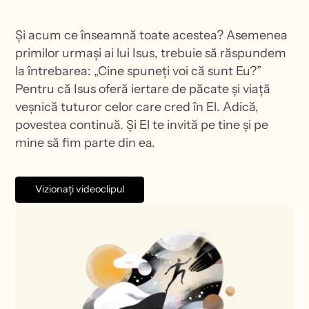
Și acum ce înseamnă toate acestea? Asemenea
primilor urmași ai lui Isus, trebuie să răspundem
la întrebarea: „Cine spuneți voi că sunt Eu?”
Pentru că Isus oferă iertare de păcate și viață
veșnică tuturor celor care cred în El. Adică,
povestea continuă. Și El te invită pe tine și pe
mine să fim parte din ea.
Vizionați videoclipul